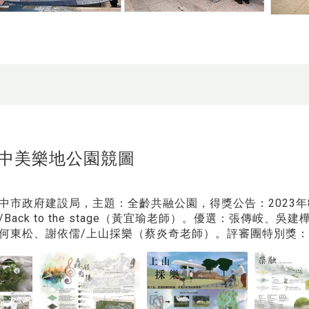
中美樂地公園競圖
中市政府建設局，主題：全齡共融公園，得獎公告：2023年
Back to the stage（黃宜瑜老師）。優選：張傳峖
何東松、謝依儒/上山採樂（蔡炎奇老師）。評審團特別獎：