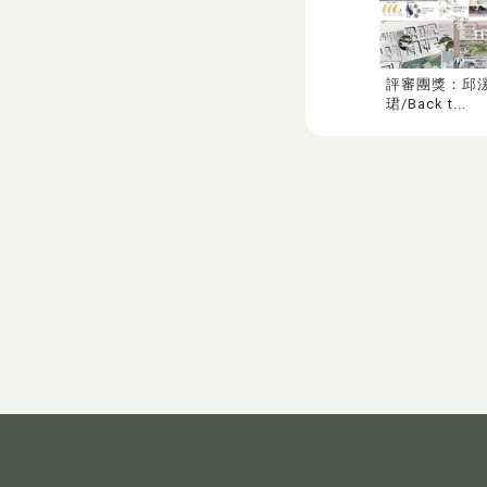
評審團獎：邱
珺/Back t...