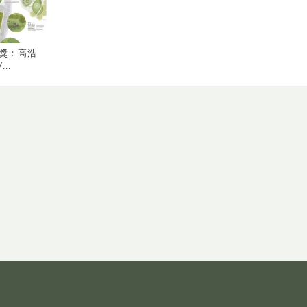
獎：高浩
..