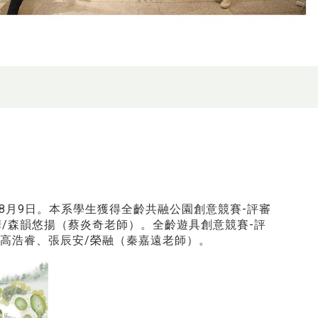
8月9日。本系學生獲得全齡共融公園創意競賽-評審
、吳建樺/森韻悠揚（蔡炎奇老師）。全齡遊具創意競賽-評
高浩睿、張辰安/榮融（秦嘉遠老師）。