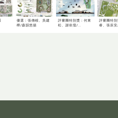
湲
優選：張傳峖、吳建
評審團特別獎：何東
評審團特別
樺/森韻悠揚
松、謝依儒/...
睿、張辰安/.