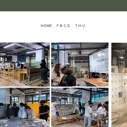
:::
HOME
F.A.C.D.
T.H.U.