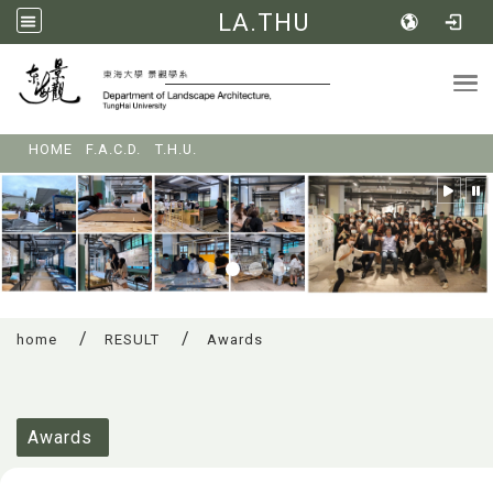
LA.THU
Tog
:::
HOME
F.A.C.D.
T.H.U.
home
RESULT
Awards
:::
Awards