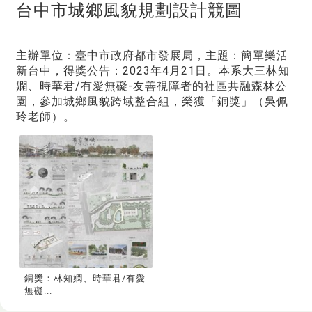
台中市城鄉風貌規劃設計競圖
主辦單位：臺中市政府都市發展局，主題：簡單樂活
新台中，得獎公告：2023年4月21日。本系大三林知
嫻、時華君/有愛無礙-友善視障者的社區共融森林公
園，參加城鄉風貌跨域整合組，榮獲「銅獎」（吳佩
玲老師）。
銅獎：林知嫻、時華君/有愛
無礙...