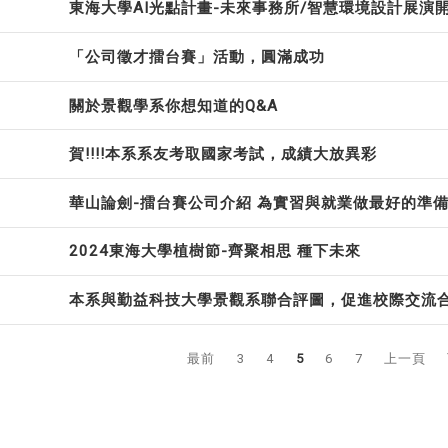
東海大學AI光點計畫-未來事務所/智慧環境設計展演
「公司徵才擂台賽」活動，圓滿成功
關於景觀學系你想知道的Q&A
賀!!!!本系系友考取國家考試，成績大放異彩
華山論劍-擂台賽公司介紹 為實習與就業做最好的準
2024東海大學植樹節-齊聚相思 種下未來
本系與勤益科技大學景觀系聯合評圖，促進校際交流
最前
3
4
5
6
7
上一頁