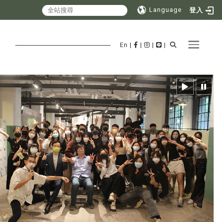
Language
登入
Toggle 
En
|
|
|
|