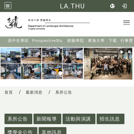
LA.THU
Tog
:::
高中生專區
ProspectiveStu.
創藝學院
東海大學
下載
行事歷
首頁
最新消息
系所公告
:::
系所公告
新聞報導
活動與演講
招生訊息
獎學金公告
其他訊息