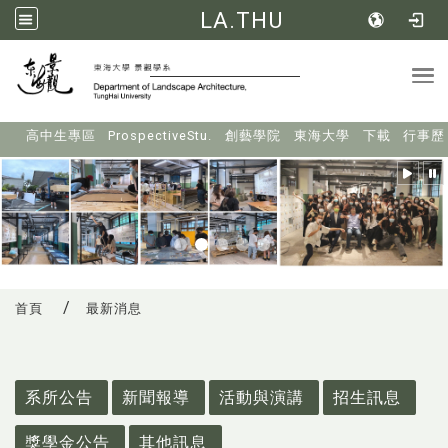
LA.THU
Tog
:::
高中生專區
ProspectiveStu.
創藝學院
東海大學
下載
行事歷
首頁
最新消息
:::
系所公告
新聞報導
活動與演講
招生訊息
獎學金公告
其他訊息