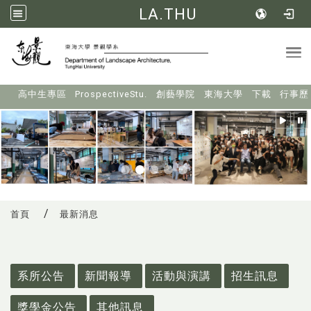
LA.THU
Tog
:::
高中生專區
ProspectiveStu.
創藝學院
東海大學
下載
行事歷
首頁
最新消息
:::
系所公告
新聞報導
活動與演講
招生訊息
獎學金公告
其他訊息