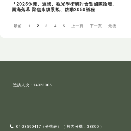
「2025休閒、遊憩、觀光學術研討會暨國際論壇」
圓滿落幕 聚焦永續景觀、啟動2050議程
最前
1
2
3
4
5
上一頁
下一頁
最後
造訪人次 : 14023006
04-23590417（
分機表
）（ 校內分機：38300 ）