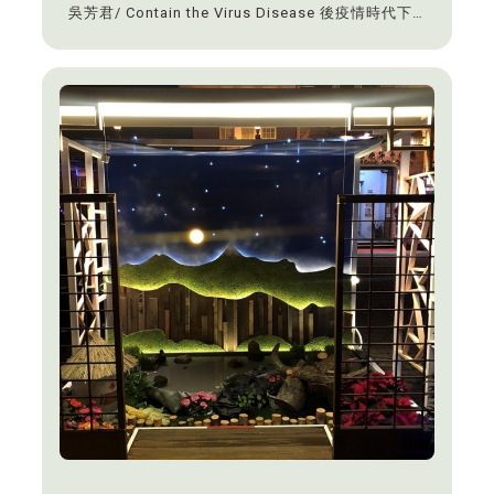
吳芳君/ Contain the Virus Disease 後疫情時代下
的公共空間型態再塑，指導教師：陳建名。佳作-李
其鴻、陳煜任/ 動力記憶發電廠-電廠地景的空間轉
譯，指導教師：陳建名。佳作-林思佑、蔡政軒/ 南嶼
驛站-台中潭子車站場域文化再造，指導教師：林秦
立。