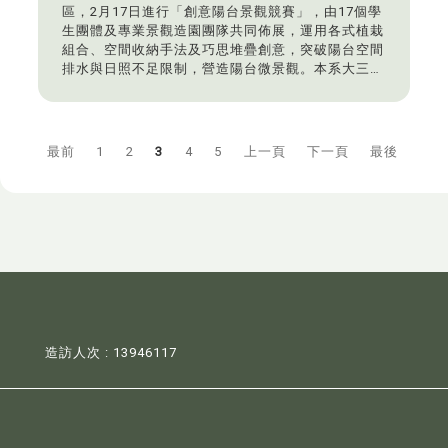
區，2月17日進行「創意陽台景觀競賽」，由17個學
生團體及專業景觀造園團隊共同佈展，運用各式植栽
組合、空間收納手法及巧思堆疊創意，突破陽台空間
排水與日照不足限制，營造陽台微景觀。本系大三學
生團隊（組長：林子宜、組員、林伯毅、邱晉聖、王
健宇、蘇冠儒、黃孝萱）參與本競賽，在業界參賽隊
伍不計成本的競爭下，榮獲佳作。指導老師：鄒君瑋
最前
1
2
3
4
5
上一頁
下一頁
最後
造訪人次 : 13946117