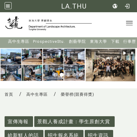
LA.THU
Tog
:::
高中生專區
ProspectiveStu.
創藝學院
東海大學
下載
行事歷
首頁
高中生專區
榮譽榜(競賽得獎)
:::
宣傳海報
景觀人養成計畫：學生原創大賞
給新鮮人的話
招生報名系統
招生資訊