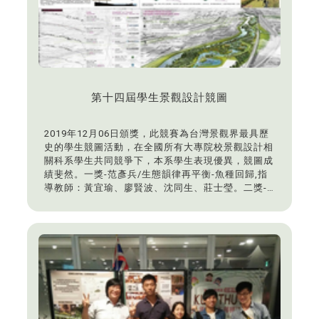
第十四屆學生景觀設計競圖
2019年12月06日頒獎，此競賽為台灣景觀界最具歷
史的學生競圖活動，在全國所有大專院校景觀設計相
關科系學生共同競爭下，本系學生表現優異，競圖成
績斐然。一獎-范彥兵/生態韻律再平衡-魚種回歸,指
導教師：黃宜瑜、廖賢波、沈同生、莊士瑩。二獎-
蘇冠儒、黃孝萱/城市之流，指導教師：李麗雪。三
獎-王奕逵/URBAN BUOY溪釣樂園，指導教師：黃宜
瑜、廖賢波、沈同生、莊士瑩。佳作-大三-徐立璿、
吳 嬛/傻福回家，指導教師：林秦立。