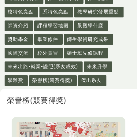
校特色亮點
系特色亮點
教學研究發展重點
師資介紹
課程學習地圖
景觀學什麼
獎助學金
畢業條件
師生學術研究成果
國際交流
校外實習
碩士班先修課程
未來出路-就業-證照(系友成效)
未來升學
學雜費
榮譽榜(競賽得獎)
傑出系友
榮譽榜(競賽得獎)