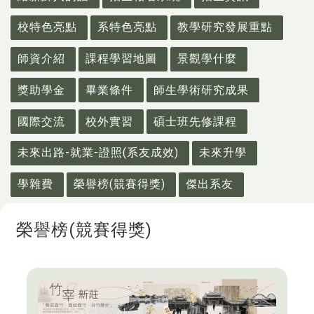
校特色亮點
系特色亮點
教學研究發展重點
師資介紹
課程學習地圖
景觀學什麼
獎助學金
畢業條件
師生學術研究成果
國際交流
校外實習
碩士班先修課程
未來出路-就業-證照(系友成效)
未來升學
學雜費
榮譽榜(競賽得獎)
傑出系友
榮譽榜(競賽得獎)