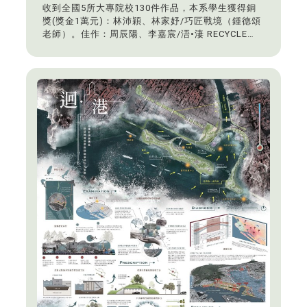
收到全國5所大專院校130件作品，本系學生獲得銅
獎(獎金1萬元)：林沛穎、林家妤/巧匠戰境（鍾德頌
老師）。佳作：周辰陽、李嘉宸/浯•淒 RECYCLE
AND REBUILDING（吳佩玲老師）。