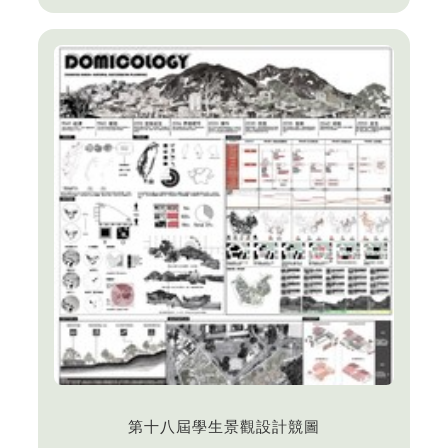
獎典禮中，由副總統蕭美琴親臨頒獎，榮獲本競賽之
銅獎(獎金5萬元)、最美農村故事獎(獎金1萬元)、洄
游新星獎、最佳合作獎、最佳指導獎、洄游精神獎共
五座獎項的榮耀。
第十八屆學生景觀設計競圖