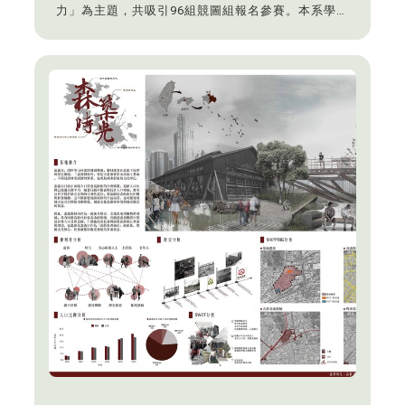
力」為主題，共吸引96組競圖組報名參賽。本系學生
孫鈺晴、陳卉榆/竹宰新莊（吳佩玲老師）奪下競圖
競賽組首獎，獲得2萬元獎金。