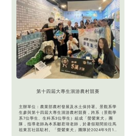
第十四屆大專生洄游農村競賽
主辦單位：農業部農村發展及水土保持署。景觀系學
生參與第十四屆大專生洄游農村競賽，跨系（景觀學
系7位學生、生科系3位學生）組成「螢縈東犬」團
隊，指導老師為本系鄒君瑋老師，於暑假期間前往馬
祖東莒社區駐村。「螢縈東犬」團隊於2024年9月15
日「第十四屆大專生洄游農村競賽」成果發表會暨頒