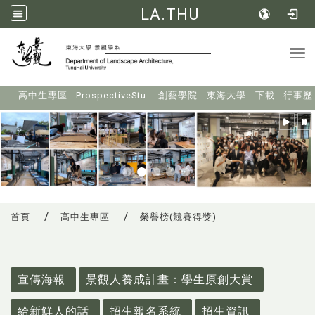
LA.THU
Tog
:::
高中生專區
ProspectiveStu.
創藝學院
東海大學
下載
行事歷
首頁
高中生專區
榮譽榜(競賽得獎)
:::
宣傳海報
景觀人養成計畫：學生原創大賞
給新鮮人的話
招生報名系統
招生資訊