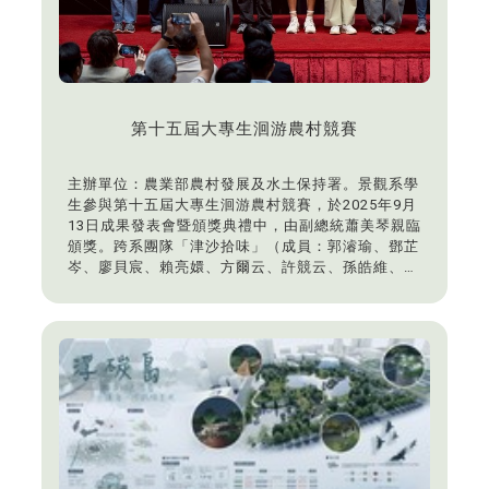
第十五屆大專生洄游農村競賽
主辦單位：農業部農村發展及水土保持署。景觀系學
生參與第十五屆大專生洄游農村競賽，於2025年9月
13日成果發表會暨頒獎典禮中，由副總統蕭美琴親臨
頒獎。跨系團隊「津沙拾味」（成員：郭濬瑜、鄧芷
岑、廖貝宸、賴亮嬛、方爾云、許競云、孫皓維、白
昕叡、餐旅學系何昀柔）獲得「銀獎」、「最美農村
故事獎」及「最佳舞台展現獎」，團隊成員郭濬瑜榮
獲「洄游新星獎」，鄧芷岑獲「創智才獎」；跨系團
隊「里山織語」（成員：周晏甄、許燦陽、李宸宇、
簡承澤、張力允、建築學系劉思彤）獲得「最佳職人
工藝獎」及「SDGs永續獎」，團隊成員周晏甄獲
「創智才獎」。