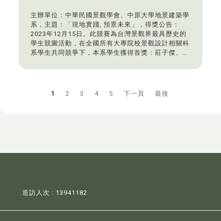
主辦單位：中華民國景觀學會、中原大學地景建築學
系，主題：「現地實踐, 預景未來」，得獎公告：
2023年12月15日。此競賽為台灣景觀界最具歷史的
學生競圖活動，在全國所有大專院校景觀設計相關科
系學生共同競爭下，本系學生獲得首獎：莊子傑、蘇
子萌/DOMICOLOGY-蟾蜍山自然演替計畫（黃宜瑜
老師）。優選：王靖涵、洪苡軒/Re-Track（歐雙磐
老師）。
1
2
3
4
5
下一頁
最後
造訪人次 : 13941182