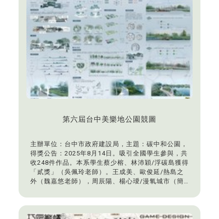
第六屆台中美樂地公園競圖
主辦單位：台中市政府建設局，主題：碳中和公園，
得獎公告：2025年8月14日。吸引全國學生參與，共
收248件作品。本系學生蔡少榕、林沛穎/浮碳島獲得
「貳獎」（吳佩玲老師）。王成美、歐俊延/熱島之
外（魏嘉悠老師），周辰陽、楊心璦/漫氧城市（簡
宏達老師）獲得「評審團獎」。李子萱、卜若瑄/一
汗成樹（魏嘉悠老師），李珮齊、吳芃諭/竹光映水
（謝宜庭老師）獲得「優選」。