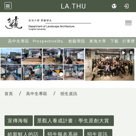
LA.THU
Tog
:::
高中生專區
ProspectiveStu.
創藝學院
東海大學
下載
行事歷
首頁
高中生專區
招生資訊
:::
宣傳海報
景觀人養成計畫：學生原創大賞
給新鮮人的話
招生報名系統
招生資訊