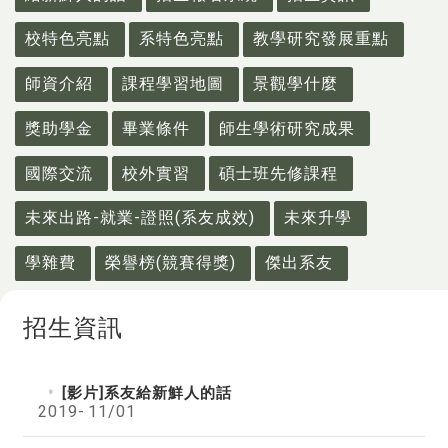
校特色亮點
系特色亮點
教學研究發展重點
師資介紹
課程學習地圖
景觀學什麼
獎助學金
畢業條件
師生學術研究成果
國際交流
校外實習
碩士班先修課程
未來出路-就業-證照(系友成效)
未來升學
學雜費
榮譽榜(競賽得獎)
傑出系友
招生資訊
[影片]系友給新鮮人的話
2019-
11/01