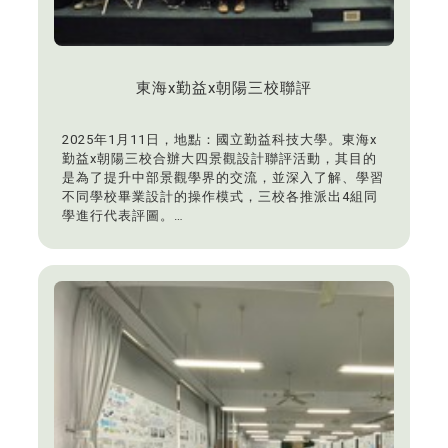
東海x勤益x朝陽三校聯評
2025年1月11日，地點：國立勤益科技大學。東海x
勤益x朝陽三校合辦大四景觀設計聯評活動，其目的
是為了提升中部景觀學界的交流，並深入了解、學習
不同學校畢業設計的操作模式，三校各推派出4組同
學進行代表評圖。
本系榮譽評代表學生：
張傳峖、紀懷雅/迴 · 港 高雄亞灣舊港區地景風貌重
塑因應氣候變遷設計
沈孟葳/BioResonance 靈韻之淵-與人和自然共舞的
水堀頭親生命公園
蔡欣叡/三朝-三貂嶺藝術之丘
張辰安、翁柏蒝/南隅 · 縫生：油廠遺構-歷史孤島的
縫合與新生