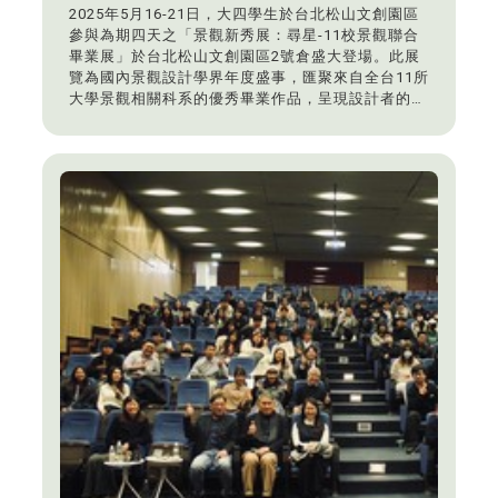
2025年5月16-21日，大四學生於台北松山文創園區
參與為期四天之「景觀新秀展：尋星-11校景觀聯合
畢業展」於台北松山文創園區2號倉盛大登場。此展
覽為國內景觀設計學界年度盛事，匯聚來自全台11所
大學景觀相關科系的優秀畢業作品，呈現設計者的創
意實踐與對未來環境的想像。東海大學景觀學系今年
以主題「木漏れ日 komorebi」參展，透過光影穿透
林間葉隙的詩意意象，呼應設計背後對生命、自然與
時間的細膩感知。