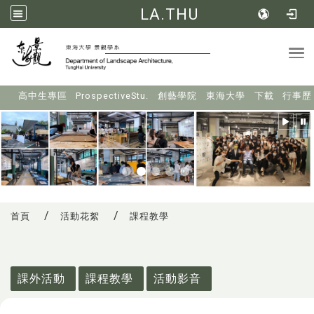
LA.THU
Tog
:::
高中生專區
ProspectiveStu.
創藝學院
東海大學
下載
行事歷
首頁
活動花絮
課程教學
:::
課外活動
課程教學
活動影音