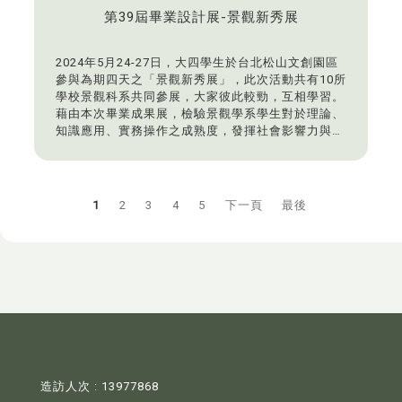
第39屆畢業設計展-景觀新秀展
2024年5月24-27日，大四學生於台北松山文創園區
參與為期四天之「景觀新秀展」，此次活動共有10所
學校景觀科系共同參展，大家彼此較勁，互相學習。
藉由本次畢業成果展，檢驗景觀學系學生對於理論、
知識應用、實務操作之成熟度，發揮社會影響力與實
踐自我學習之精神。
1
2
3
4
5
下一頁
最後
造訪人次 : 13977868