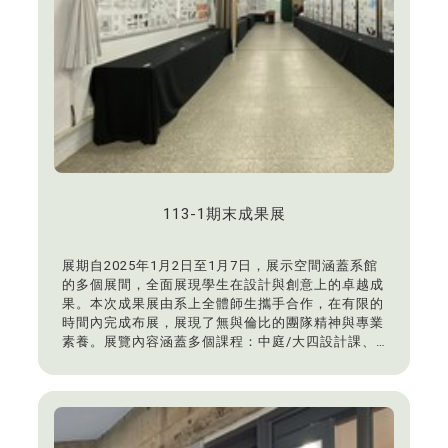
113-1期末成果展
展期自2025年1月2日至1月7日，展示空間涵蓋系館
的多個展間，全面展現學生在設計與創意上的卓越成
果。本次成果展由系上全體師生攜手合作，在有限的
時間內完成布展，展現了無與倫比的團隊精神與專業
素養。展覽內容涵蓋多個課程：中庭/大四設計課、
LA109教室/大一設計課作品、大二工作室/大二設計
課作品、大三工作室/大三設計課作品、研討室A/大
一圖學與透視學作品、研討室B/大二植栽設計課作
品、研討室C/大四規劃課作品。
東海大學景觀學系秉持創意與實踐的教育理念，培養