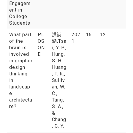
Engagem
ent in
College
Students
What part
PL
洪詩
202
16
12
of the
OS
涵
,Tsa
1
brain is
ON
i, Y. P.,
involved
E
Hung,
in graphic
S. H.,
design
Huang
thinking
, T. R.,
in
Sulliv
landscap
an, W.
e
C.,
architectu
Tang,
re?
S. A.,
&
Chang
, C. Y.