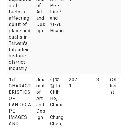
n of
of
Pei-
factors
Art
Ling*
affecting
and
and
spirit of
Des
Yi-Yu
place and
ign
Huang
qualia in
Taiwan's
Litoudian
historic
district
industry
1/f
Jou
何立
202
8
(Ot
CHARACT
rnal
智
,Li-
1
her
ERISTICS
of
Chih
s)
OF
Art
Ho,
LANDSCA
and
Chien
PE
Des
-
IMAGES
ign
Chung
AND
Chen,