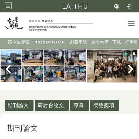
LA.THU
Tog
:::
高中生專區
ProspectiveStu.
創藝學院
東海大學
下載
行事歷
:::
期刊論文
研討會論文
專書
榮譽獎項
期刊論文