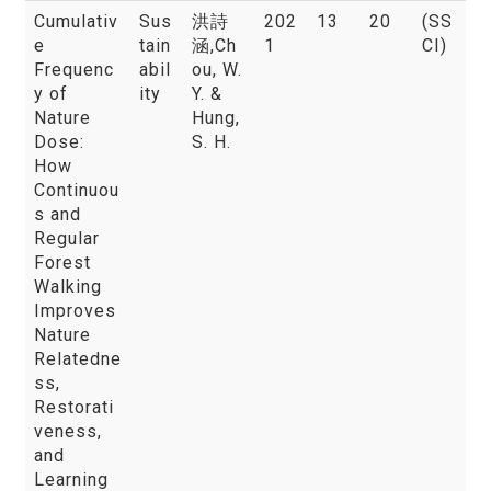
Cumulativ
Sus
洪詩
202
13
20
(SS
e
tain
涵
,Ch
1
CI)
Frequenc
abil
ou, W.
y of
ity
Y. &
Nature
Hung,
Dose:
S. H.
How
Continuou
s and
Regular
Forest
Walking
Improves
Nature
Relatedne
ss,
Restorati
veness,
and
Learning