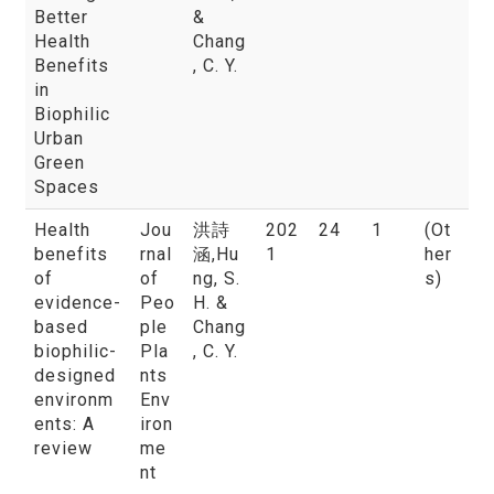
Better
&
Health
Chang
Benefits
, C. Y.
in
Biophilic
Urban
Green
Spaces
Health
Jou
洪詩
202
24
1
(Ot
benefits
rnal
涵
,Hu
1
her
of
of
ng, S.
s)
evidence-
Peo
H. &
based
ple
Chang
biophilic-
Pla
, C. Y.
designed
nts
environm
Env
ents: A
iron
review
me
nt