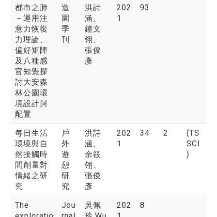
都市之肺
造
洪詩
202
93
－運用注
園
涵
、
1
意力恢復
季
鐘文
力理論、
刊
翎、
偏好矩陣
張俊
及八種感
彥
官知覺探
討大安森
林公園環
境設計與
配置
每日生活
戶
洪詩
202
34
2
(TS
環境與自
外
涵
、
1
SCI
然接觸時
遊
余筱
)
間劑量對
憩
翎、
情緒之研
研
張俊
究
究
彥
The
Jou
吳佩
202
8
exploratio
rnal
玲
,Wu,
1