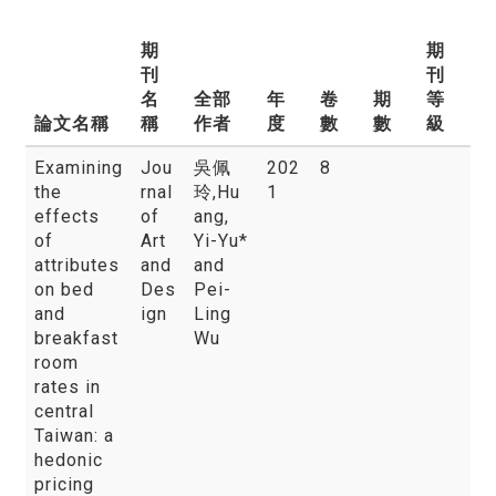
期
期
刊
刊
名
全部
年
卷
期
等
論文名稱
稱
作者
度
數
數
級
Examining
Jou
吳佩
202
8
the
rnal
玲
,Hu
1
effects
of
ang,
of
Art
Yi-Yu*
attributes
and
and
on bed
Des
Pei-
and
ign
Ling
breakfast
Wu
room
rates in
central
Taiwan: a
hedonic
pricing