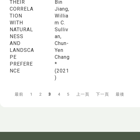
THEIR
Bin
CORRELA
Jiang,
TION
Willia
WITH
m C.
NATURAL
Sulliv
NESS
an,
AND
Chun-
LANDSCA
Yen
PE
Chang
PREFERE
*
NCE
(2021
)
最前
1
2
3
4
5
上一頁
下一頁
最後