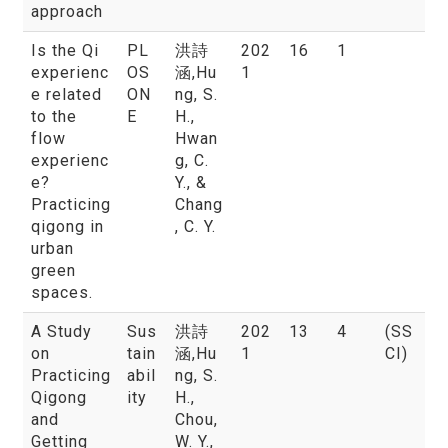
approach
Is the Qi
PL
洪詩
202
16
1
experienc
OS
涵
,Hu
1
e related
ON
ng, S.
to the
E
H.,
flow
Hwan
experienc
g, C.
e?
Y., &
Practicing
Chang
qigong in
, C. Y.
urban
green
spaces.
A Study
Sus
洪詩
202
13
4
(SS
on
tain
涵
,Hu
1
CI)
Practicing
abil
ng, S.
Qigong
ity
H.,
and
Chou,
Getting
W. Y.,