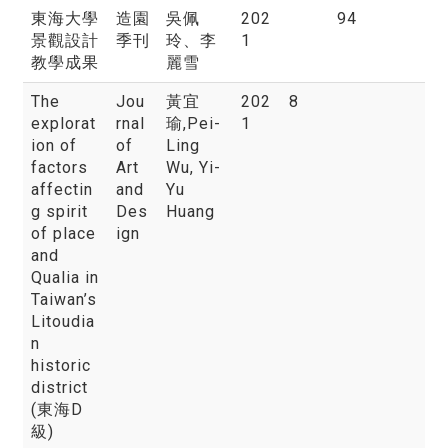
東海大學
造園
吳佩
202
94
景觀設計
季刊
玲
、李
1
教學成果
麗雪
The
Jou
黃宜
202
8
explorat
rnal
瑜
,Pei-
1
ion of
of
Ling
factors
Art
Wu, Yi-
affectin
and
Yu
g spirit
Des
Huang
of place
ign
and
Qualia in
Taiwan’s
Litoudia
n
historic
district
(東海D
級)