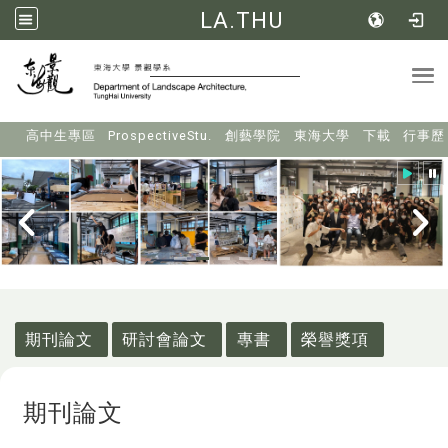
LA.THU
Tog
:::
高中生專區
ProspectiveStu.
創藝學院
東海大學
下載
行事歷
:::
期刊論文
研討會論文
專書
榮譽獎項
期刊論文