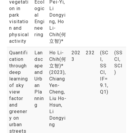
vegetati
Ecol
Pei-Yi,
on in
ogic
Li
park
al
Dongyi
visitatio
Engi
ng, Ho
n and
nee
Li-
physical
ring
Chih(何
activity
立智)*
Quantifi
Lan
Ho Li-
202
232
(SC
(SS
cation
dsc
Chih(何
3
I,
CI,
through
ape
立智)*
SS
SCI
deep
and
(2023)
,
CI,
)
learning
Urb
Chiang
IF=
of sky
an
Yen-
9.1,
view
Pla
Cheng,
Q1)
factor
nnin
Liu Ho-
and
g
Hsun,
greener
Li
y on
Dongyi
urban
ng
streets