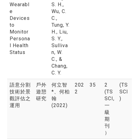
Wearabl
S. H.,
e
Wu, C.
Devices
C.,
to
Tung, Y.
Monitor
H., Liu,
Persona
S. Y.,
l Health
Sulliva
Status
n, W.
C., &
Chang,
C. Y.
語意分割
戶外
何立智
202
35
2
(TS
技術於景
遊憩
*
、何柏
2
(TS
SCI
觀評估之
研究
翰
SCI,
)
運用
(2022)
一
級
期
刊
）