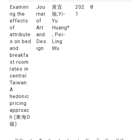
Examini
Jou
黃宜
202
8
ng the
rnal
瑜
,Yi-
1
effects
of
Yu
of
Art
Huang*
attribute
and
, Pei-
s on bed
Des
Ling
and
ign
Wu
breakfa
st room
rates in
central
Taiwan:
A
hedonic
pricing
approac
h (東海D
級)