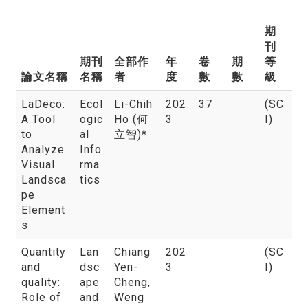
期
刊
期刊
全部作
年
卷
期
等
論文名稱
名稱
者
度
數
數
級
LaDeco:
Ecol
Li-Chih
202
37
(SC
A Tool
ogic
Ho (何
3
I)
to
al
立智)*
Analyze
Info
Visual
rma
Landsca
tics
pe
Element
s
Quantity
Lan
Chiang
202
(SC
and
dsc
Yen-
3
I)
quality:
ape
Cheng,
Role of
and
Weng