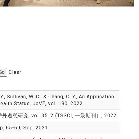
Go
Clear
. Y., Sullivan, W. C., & Chang, C. Y., An Application
ealth Status, JoVE, vol. 180, 2022
究, vol. 35, 2 (TSSCI, 一級期刊）, 2022
5-69, Sep. 2021