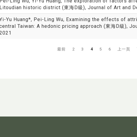
Pei-Ling Wu, Yi-Yu Huang, The exploration of factors affe
Litoudian historic district (東海D級), Journal of Art and De
Yi-Yu Huang*, Pei-Ling Wu, Examining the effects of attr
central Taiwan: A hedonic pricing approach (東海D級), Journ
2021
最前
2
3
4
5
6
上一頁