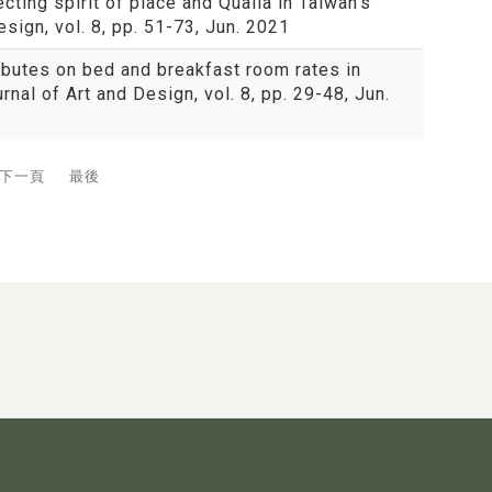
cting spirit of place and Qualia in Taiwan’s
sign, vol. 8, pp. 51-73, Jun. 2021
ibutes on bed and breakfast room rates in
al of Art and Design, vol. 8, pp. 29-48, Jun.
下一頁
最後