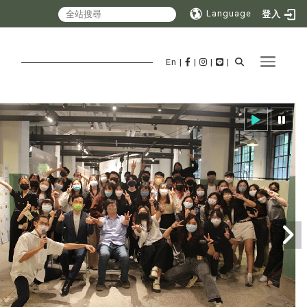
Language
登入
Toggle 
En
|
|
|
|