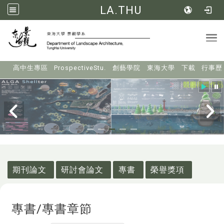
LA.THU
Tog
:::
高中生專區
ProspectiveStu.
創藝學院
東海大學
下載
行事歷
:::
期刊論文
研討會論文
專書
榮譽獎項
專書/專書章節