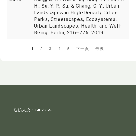
H., Su, Y. P., Su, & Chang, C. Y., Urban
Landscapes in High-Density Cities:
Parks, Streetscapes, Ecosystems,
Urban Landscapes, Health, and Well-
Being, Berlin, 216–226, 2019
1
2
3
4
5
下一頁
最後
造訪人次 : 14077556