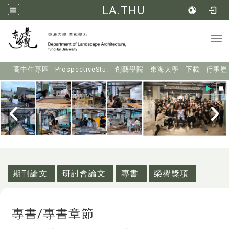
LA.THU
Tog
:::
高中生專區
ProspectiveStu.
創藝學院
東海大學
下載
行事歷
:::
期刊論文
研討會論文
專書
榮譽獎項
專書/專書章節