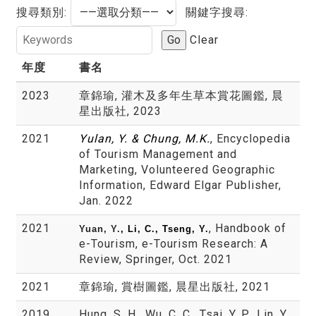
搜尋類別:
關鍵字搜尋:
Go
Clear
年度
書名
2023
章錦瑜, 灌木及多年生草本賞花圖鑑, 晨
星出版社, 2023
2021
Yulan, Y. & Chung, M.K.
, Encyclopedia
of Tourism Management and
Marketing, Volunteered Geographic
Information, Edward Elgar Publisher,
Jan. 2022
2021
, Handbook of
Yuan, Y.
, Li, C., Tseng, Y.
e-Tourism, e-Tourism Research: A
Review, Springer, Oct. 2021
2021
章錦瑜, 賞樹圖鑑, 晨星出版社, 2021
2019
Hung, S. H., Wu, C. C., Tsai, Y. P., Lin, Y.