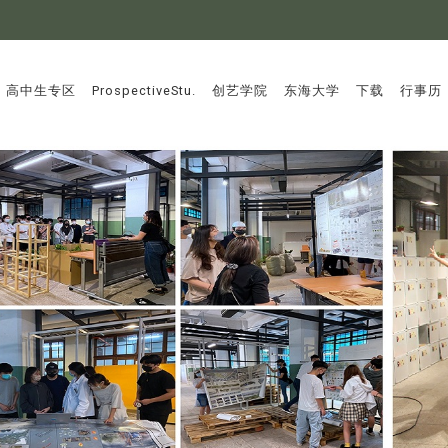
:::
高中生专区
ProspectiveStu.
创艺学院
东海大学
下载
行事历