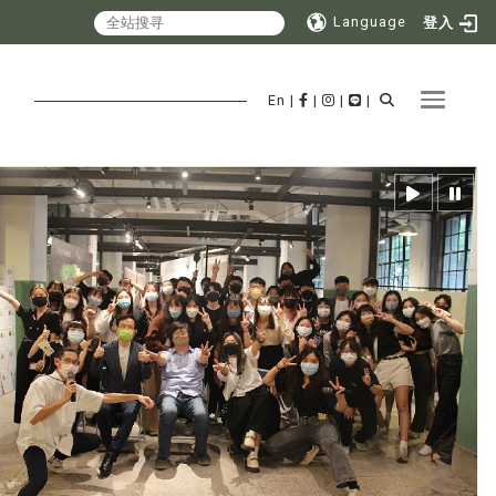
Language
登入
Toggle 
En
|
|
|
|