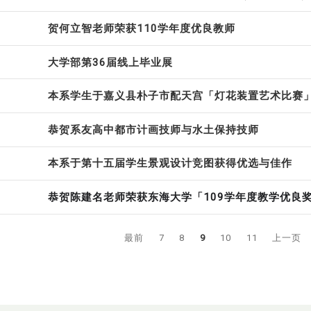
贺何立智老师荣获110学年度优良教师
大学部第36届线上毕业展
本系学生于嘉义县朴子市配天宫「灯花装置艺术比赛
恭贺系友高中都市计画技师与水土保持技师
本系于第十五届学生景观设计竞图获得优选与佳作
恭贺陈建名老师荣获东海大学「109学年度
教学优良
最前
7
8
9
10
11
上一页