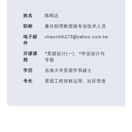
姓名
陈昭志
职称
兼任助理教授级专业技术人员
电子邮
chaochih273@yahoo.com.tw
件
开课课
*景观设计(一)、*毕业设计与
程
专题
学历
东海大学景观学系硕士
专长
景观工程资材运用、社区营造