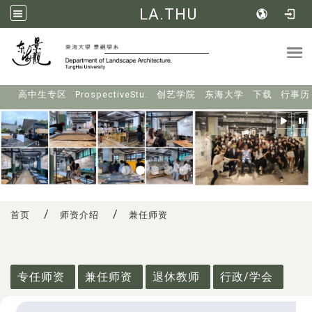
LA.THU
Tog
:::
高中生专区
ProspectiveStu.
创艺学院
东海大学
下载
行事历
首页
师资介绍
兼任师资
:::
专任师资
兼任师资
退休教师
行政/学会