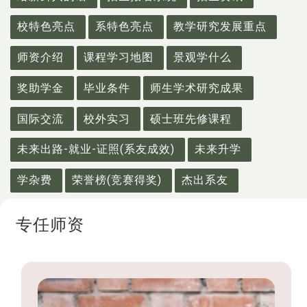
校特色亮点
系特色亮点
教学研究发展重点
师资介绍
课程学习地图
景观学什么
奖助学金
毕业条件
师生学术研究成果
国际交流
校外实习
硕士班先修课程
未来出路-就业-证照(系友成效)
未来升学
学杂费
荣誉榜(竞赛得奖)
杰出系友
专任师资