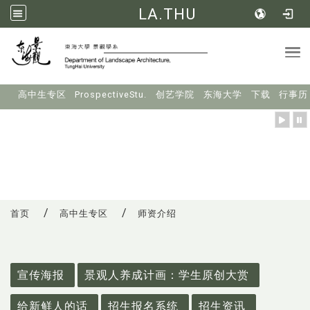
LA.THU
Tog
:::
高中生专区
ProspectiveStu.
创艺学院
东海大学
下载
行事历
首页
高中生专区
师资介绍
:::
宣传海报
景观人养成计画：学生原创大赏
给新鲜人的话
招生报名系统
招生资讯