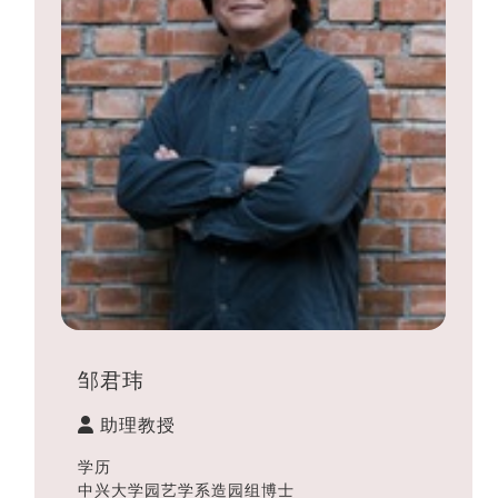
邹君玮
助理教授
学历
中兴大学园艺学系造园组博士