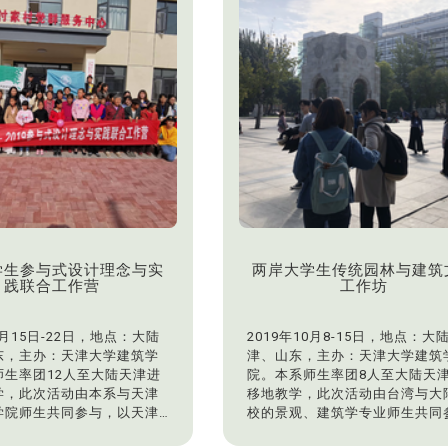
学生参与式设计理念与实
两岸大学生传统园林与建筑
践联合工作营
工作坊
0月15日-22日，地点：大陆
2019年10月8-15日，地点：大
东，主办：天津大学建筑学
津、山东，主办：天津大学建筑
师生率团12人至大陆天津进
院。本系师生率团8人至大陆天
学，此次活动由本系与天津
移地教学，此次活动由台湾与大
学院师生共同参与，以天津
校的景观、建筑学专业师生共同
做为基地。
与。