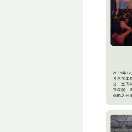
2019年
各系在建
会，邀请
来表演，
都能尽兴