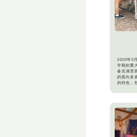
2020年
学期的重
备充满景
的面向多
的特色，
燥花束、
过这个活
凝聚大家