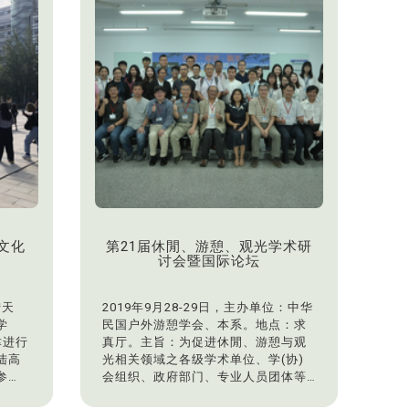
文化
第21届休閒、游憩、观光学术研
讨会暨国际论坛
陆天
2019年9月28-29日，主办单位：中华
学
民国户外游憩学会、本系。地点：求
津进行
真厅。主旨：为促进休閒、游憩与观
陆高
光相关领域之各级学术单位、学(协)
参
会组织、政府部门、专业人员团体等
公开发表研究成果与专业技术之交