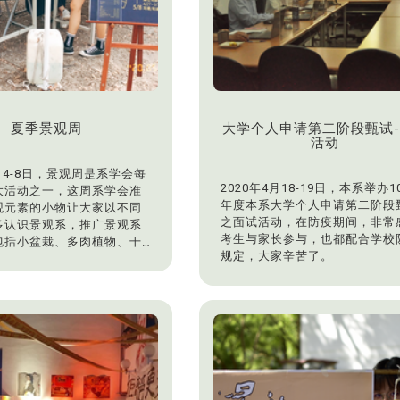
夏季景观周
大学个人申请第二阶段甄试
活动
5月4-8日，景观周是系学会每
2020年4月18-19日，本系举办1
大活动之一，这周系学会准
年度本系大学个人申请第二阶段
观元素的小物让大家以不同
之面试活动，在防疫期间，非常
多认识景观系，推广景观系
考生与家长参与，也都配合学校
包括小盆栽、多肉植物、干
规定，大家辛苦了。
干燥花耳环等手作小物，透
动能让各年级的学生参与，
对系上的认同感！