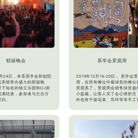
耶诞晚会
系学会景观周
12月24日，本系系学会和创院
2019年12月16-20日， 系学会
筑系馆举办盛大的耶诞晚
周，在所有摊位中最绿意的摊位
时下知名的独立乐团和DJ前
景观系了，景观周会销售绿意盎
圆满结束，参加者与主办方
小盆栽，让客人买了会心情舒压
而归。
外也有干燥花束、耳环等等手工
品，应有尽有。