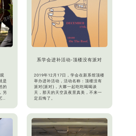
系学会进补活动-顶楼没有派对
景观
2019年12月17日，学会在新系馆顶楼
就是
举办进补活动，活动名称：顶楼没有
然的
派对(派对)，大夥一起吃吃喝喝谈
，另
天，那天的天空及夜景真美，不来一
艺
定后悔了。