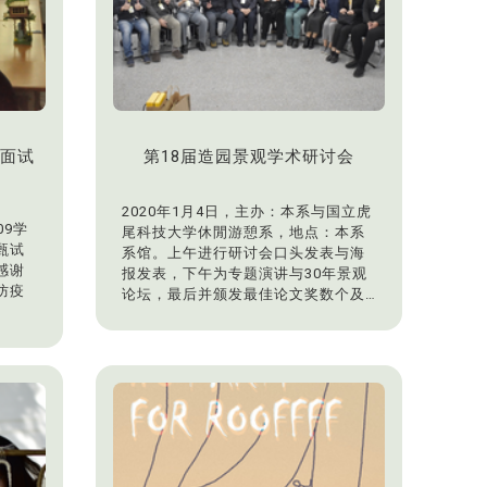
-面试
第18届造园景观学术研讨会
2020年1月4日，主办：本系与国立虎
09学
尾科技大学休閒游憩系，地点：本系
甄试
系馆。上午进行研讨会口头发表与海
感谢
报发表，下午为专题演讲与30年景观
防疫
论坛，最后并颁发最佳论文奖数个及
会员摸彩活动，成果丰硕。