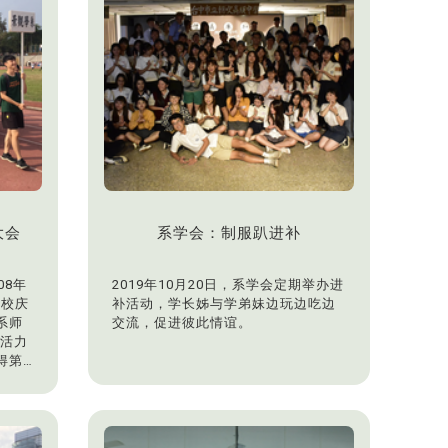
大会
系学会：制服趴进补
08年
2019年10月20日，系学会定期举办进
年校庆
补活动，学长姊与学弟妹边玩边吃边
系师
交流，促进彼此情谊。
体活力
得第4