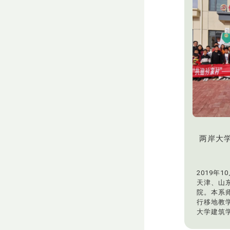
两岸大
2019年1
天津、山
院。本系
行移地教
大学建筑
市傅家村