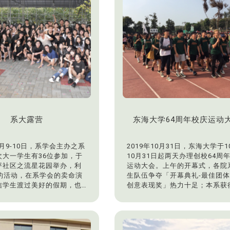
系大露营
东海大学64周年校庆运动
11月9-10日，系学会主办之系
2019年10月31日，东海大学于1
次大一学生有36位参加，于
10月31日起两天办理创校64周
坪社区之流星花园举办，利
运动大会。上午的开幕式，各院
夜的活动，在系学会的卖命演
生队伍争夺「开幕典礼-最佳团
信学生渡过美好的假期，也
创意表现奖」热力十足；本系获
同学之间的情谊。
名佳绩。