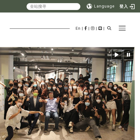
Language
登入
Toggle 
En
|
|
|
|