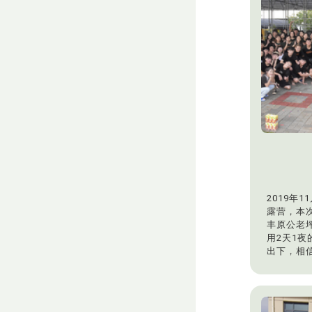
2019年
露营，本
丰原公老
用2天1
出下，相
增进大一