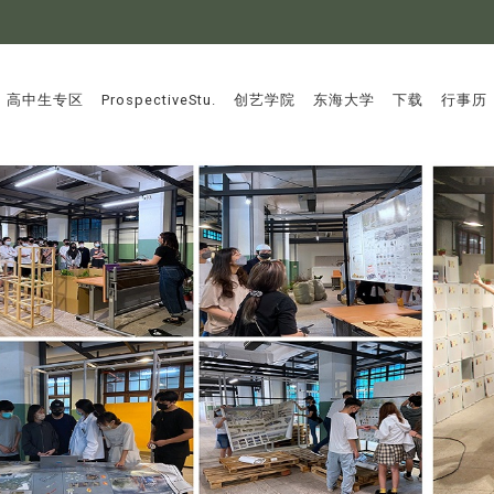
:::
高中生专区
ProspectiveStu.
创艺学院
东海大学
下载
行事历