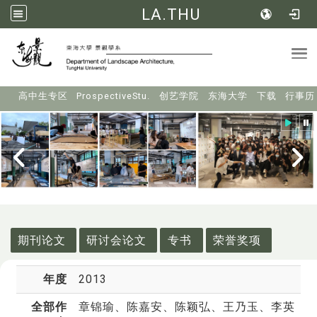
LA.THU
Tog
:::
高中生专区
ProspectiveStu.
创艺学院
东海大学
下载
行事历
:::
期刊论文
研讨会论文
专书
荣誉奖项
年度
2013
全部作
章锦瑜
、陈嘉安、陈颖弘、王乃玉、李英