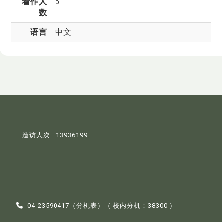
着作人
5
数
语言
中文
造访人次 : 13936199
04-23590417（
分机表
）（ 校内分机：38300 ）