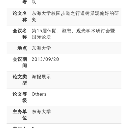
者
弘
论文名
东海大学校园步道之行道树景观偏好的研
称
究
会议名
第15届休閒、游憩、观光学术研讨会暨
称
国际论坛
地点
东海大学
会议期
2013/09/28
间
论文类
海报展示
型
论文等
Others
级
主办单
东海大学
位