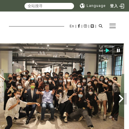
Language
登入
Toggle 
En
|
|
|
|