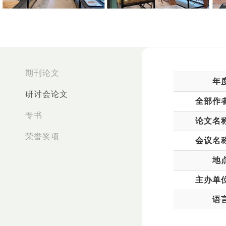
:::
期刊论文
年
研讨会论文
全部作
专书
论文名
荣誉奖项
会议名
地
主办单
语