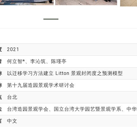
度
2021
者
何立智*
、李沁筑、陈瑾亭
称
以迁移学习方法建立 Litton 景观封闭度之预测模型
称
第十九届造园景观学术研讨会
点
台北
位
台湾造园景观学会、国立台湾大学园艺暨景观学系、中华
言
中文