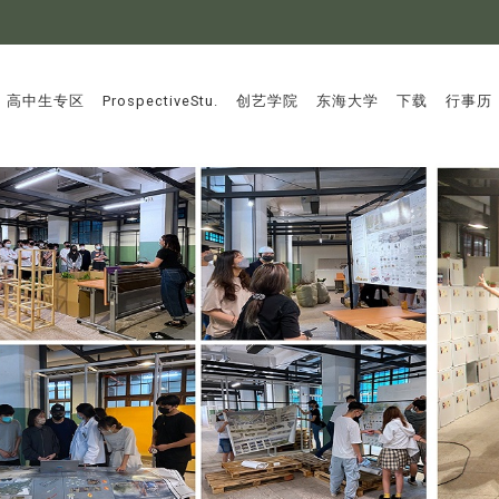
:::
高中生专区
ProspectiveStu.
创艺学院
东海大学
下载
行事历