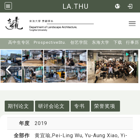
LA.THU
Tog
:::
高中生专区
ProspectiveStu.
创艺学院
东海大学
下载
行事历
:::
期刊论文
研讨会论文
专书
荣誉奖项
年度
2019
全部作
黄宜瑜
,Pei-Ling Wu, Yu-Aung Xiao, Yi-