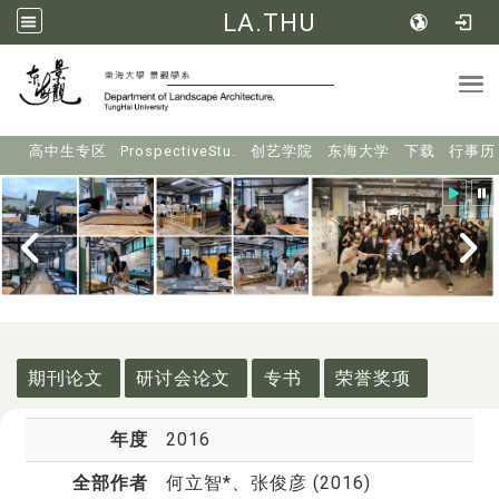
LA.THU
Tog
:::
高中生专区
ProspectiveStu.
创艺学院
东海大学
下载
行事历
:::
期刊论文
研讨会论文
专书
荣誉奖项
年度
2016
全部作者
何立智*
、张俊彦 (2016)