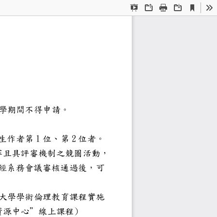
Current
Presentation
Open
Print
Download
To
View
Mode
學系
意事項
分，並完成論文初稿，休學期間不得申
請。
1
2
外，本人為學生作者第
位、第
位者。
開競賽且具評審機制之競圖活動，
由學生主動提出申請，並經系務會議審
習「東海大學學術倫理教育課程實施
)
育推廣資源中心”線上課程