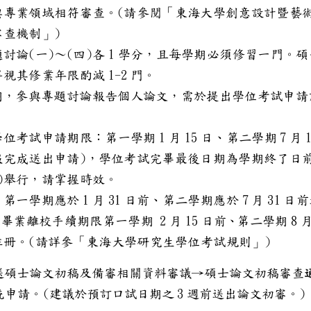
(
論文與專業領域相符審查。
請參閱「
東海大學創意設
)
領域審查機制」
(
)
～
(
)
1
專題討論
一
四
各
學分，且每學期必須修
1
-
2
業者得視其修業年限酌減
門
。
該學期，參與專題討論報告個人論文
免
1
1
5
7
告之學位考試申請期限：第一學期
月
日、第二學
月
)
統填報完成送出申請
，學位考試完畢最後日期
)
舉行，請掌握時效。
1
3
1
7
3
1
成績，第一學期應於
月
日前、第二學期應於
月
日
2
15
8
。辦理畢業離校手續期限第一學期
月
日前、第二
(
)
仍應註冊。
請詳參「東海大學研究生學位考
：
送
碩士論文初稿及備審相關資料審議→
(
3
)
統申請
。
建議於預訂口試日期之
週前送出論文
。