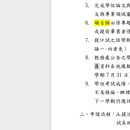
5.
完成學位
文與專業
6.
碩士班
必修
或
提前畢
7.
提口試之
~
論一
四者
）
8.
教務處公
員
資料系
7
3
1
學期
月
日
9.
學位考試
不及格論
下一學期
二、申請流程
A.
提
試
系