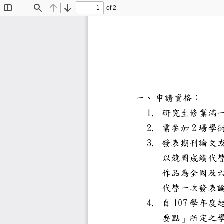
of 2
Toggle
Find
Previous
Next
Sidebar
一、
申請資格
1.
研究生修
2.
2
需參加
場
3.
發表期刊
以競圖成
作品為全
代替一次
4.
107
自
學年
要點」所