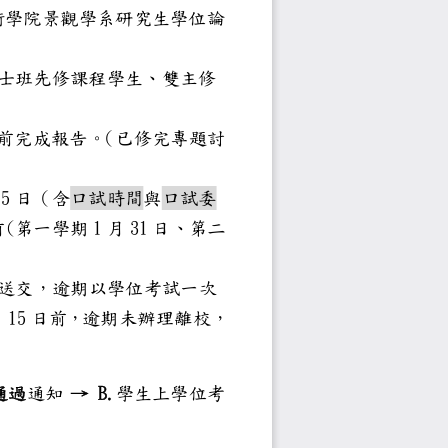
計暨藝術學院景觀學系研究生學位論
習一門。
碩士班先修課程學
生、雙主修
，需於提出學位考試申請前完成報告。
（已修完專題討
15
期
日（含
口試時間
與
口試委
(
1
3
1
為學期終了日前
第一學期
月
日、第二
前
送交，逾期以學位考試一次
1
5
學期
月
日前
，逾期未辦理離校，
試規則」
B.
碩士論文初稿審查
通過
通知
→
學生
上
學位考
初審