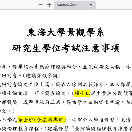
Zoom
Zoom
Out
In
東海大學景觀
研究生
學位考試注
：
業滿一年，修畢該本系應修課程與學
(
)
學術研討會。
建議分散參與
1
論文或研討會論文至少
篇，發表人除列名教師
(
績代替碩士論文者，可不發表論文。
碩士班
學生參與公
國及六都獲獎，或縣市級前三名，得
)
發表論文。
(
)
度起入學之
碩士班
含在職專班
，均需於入學後修
(
定之學術倫理教育課程。
建議
修習
“
臺灣學術倫理教